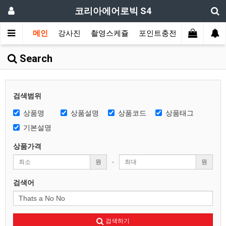
코리아에어로빅 S4
메인
강사진
촬영스케쥴
포인트충전
장르별 모
Search
검색범위
상품명
상품설명
상품코드
상품태그
기본설명
상품가격
원
-
원
검색어
검색하기