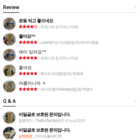
Review
+
운동 되고 좋으네요
|
트위스트 킹 리믹스 / 터보
좋아요^^
|
Love Is(러브 이즈)(편집곡) / 트라이앵글
재미 있어요^^
|
트위스트 킹 리믹스 / 터보
좋아요
|
If (이프 아이)(편집곡) / 트레져
여름이니까 ㅎ
|
바다의 왕자 Remix(편집곡) / 박명수
Q & A
+
비밀글로 보호된 문의입니다.
답변대기
|
That's a No No(뎃즈 어 노노) / 있지
비밀글로 보호된 문의입니다.
답변완료
|
마이크 풀세트 V5