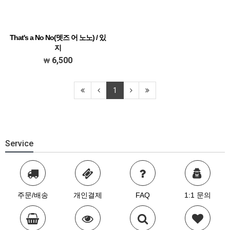
That's a No No(뎃즈 어 노노) / 있
지
남부현 선생님 이지 방송 댄스 작품
6,500
1
Service
주문/배송
개인결제
FAQ
1:1 문의