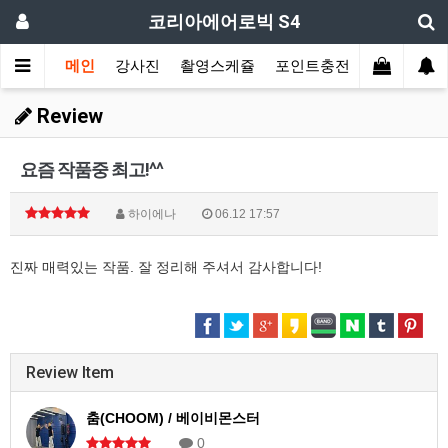
코리아에어로빅 S4
메인
강사진
촬영스케쥴
포인트충전
장르별 모
Review
요즘 작품중 최고!^^
하이에나
06.12 17:57
진짜 매력있는 작품. 잘 정리해 주셔서 감사합니다!
Review Item
춤(CHOOM) / 베이비몬스터
0