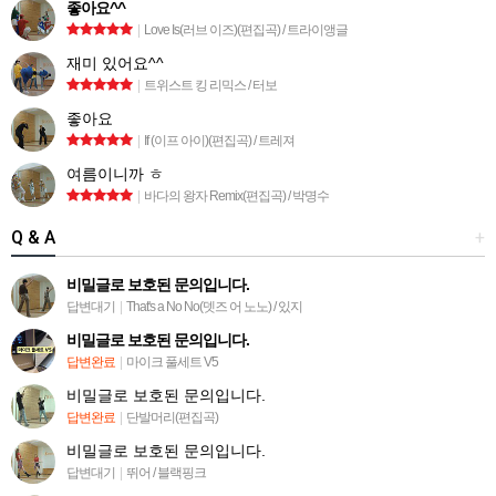
좋아요^^
|
Love Is(러브 이즈)(편집곡) / 트라이앵글
재미 있어요^^
|
트위스트 킹 리믹스 / 터보
좋아요
|
If (이프 아이)(편집곡) / 트레져
여름이니까 ㅎ
|
바다의 왕자 Remix(편집곡) / 박명수
Q & A
+
비밀글로 보호된 문의입니다.
답변대기
|
That's a No No(뎃즈 어 노노) / 있지
비밀글로 보호된 문의입니다.
답변완료
|
마이크 풀세트 V5
비밀글로 보호된 문의입니다.
답변완료
|
단발머리(편집곡)
비밀글로 보호된 문의입니다.
답변대기
|
뛰어 / 블랙핑크