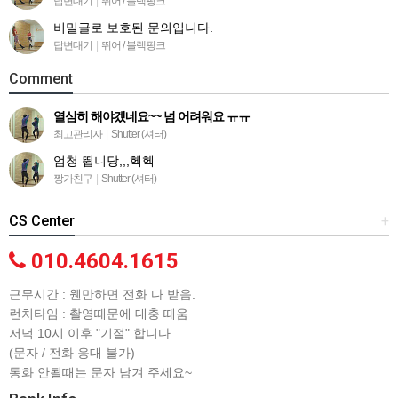
답변대기
|
뛰어 / 블랙핑크
비밀글로 보호된 문의입니다.
답변대기
|
뛰어 / 블랙핑크
Comment
열심히 해야겠네요~~ 넘 어려워요 ㅠㅠ
최고관리자
|
Shutter (셔터)
엄청 뜁니당,,,헥헥
짱가친구
|
Shutter (셔터)
CS Center
+
010.4604.1615
근무시간 : 웬만하면 전화 다 받음.
런치타임 : 촬영때문에 대충 때움
저녁 10시 이후 "기절" 합니다
(문자 / 전화 응대 불가)
통화 안될때는 문자 남겨 주세요~