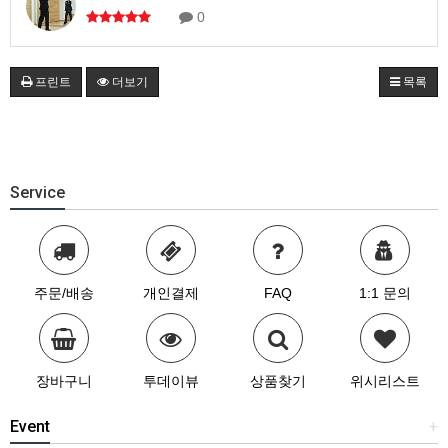
0
프린트
더보기
목록
Service
주문/배송
개인결제
FAQ
1:1 문의
장바구니
투데이뷰
상품찾기
위시리스트
Event
+