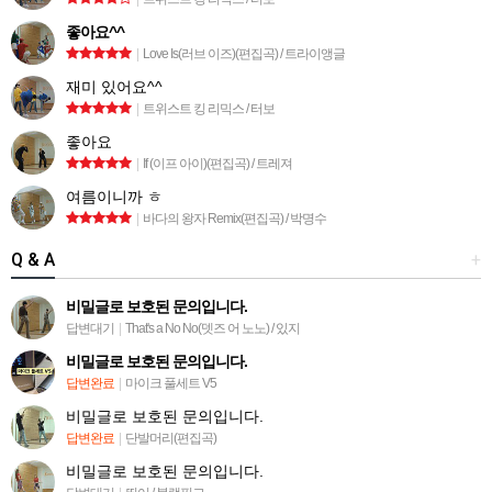
좋아요^^
|
Love Is(러브 이즈)(편집곡) / 트라이앵글
재미 있어요^^
|
트위스트 킹 리믹스 / 터보
좋아요
|
If (이프 아이)(편집곡) / 트레져
여름이니까 ㅎ
|
바다의 왕자 Remix(편집곡) / 박명수
Q & A
+
비밀글로 보호된 문의입니다.
답변대기
|
That's a No No(뎃즈 어 노노) / 있지
비밀글로 보호된 문의입니다.
답변완료
|
마이크 풀세트 V5
비밀글로 보호된 문의입니다.
답변완료
|
단발머리(편집곡)
비밀글로 보호된 문의입니다.