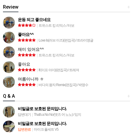
Review
+
운동 되고 좋으네요
|
트위스트 킹 리믹스 / 터보
좋아요^^
|
Love Is(러브 이즈)(편집곡) / 트라이앵글
재미 있어요^^
|
트위스트 킹 리믹스 / 터보
좋아요
|
If (이프 아이)(편집곡) / 트레져
여름이니까 ㅎ
|
바다의 왕자 Remix(편집곡) / 박명수
Q & A
+
비밀글로 보호된 문의입니다.
답변대기
|
That's a No No(뎃즈 어 노노) / 있지
비밀글로 보호된 문의입니다.
답변완료
|
마이크 풀세트 V5