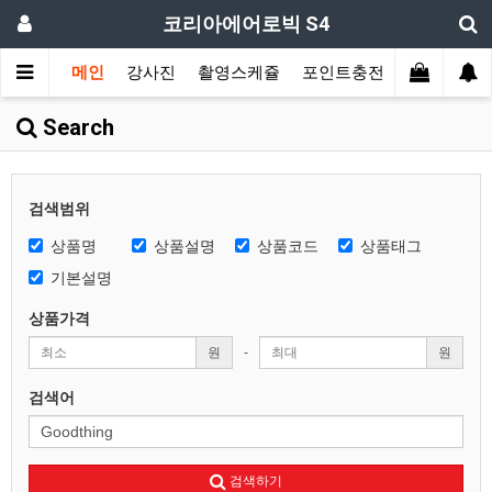
코리아에어로빅 S4
메인
강사진
촬영스케쥴
포인트충전
장르별 모
Search
검색범위
상품명
상품설명
상품코드
상품태그
기본설명
상품가격
원
-
원
검색어
검색하기