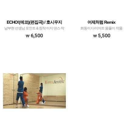
ECHO!(에코)(편집곡) / 호시우지
어제처럼 Remix
남부현 선생님 포인트 & 창작 이지 댄스 작
희동이 다이어트 몸풀이 작품
품
6,500
5,500