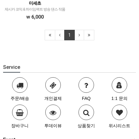
미세초
제시카 코믹 & 하이임팩트 방송 댄스 작품
(with 희동이)
6,000
1
Service
주문/배송
개인결제
FAQ
1:1 문의
장바구니
투데이뷰
상품찾기
위시리스트