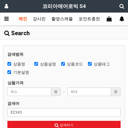
코리아에어로빅 S4
메인
강사진
촬영스케쥴
포인트충전
장르별 모
Search
검색범위
상품명
상품설명
상품코드
상품태그
기본설명
상품가격
원
-
원
검색어
검색하기