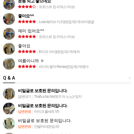
운동 되고 좋으네요
|
트위스트 킹 리믹스 / 터보
좋아요^^
|
Love Is(러브 이즈)(편집곡) / 트라이앵글
재미 있어요^^
|
트위스트 킹 리믹스 / 터보
좋아요
|
If (이프 아이)(편집곡) / 트레져
여름이니까 ㅎ
|
바다의 왕자 Remix(편집곡) / 박명수
Q & A
+
비밀글로 보호된 문의입니다.
답변대기
|
That's a No No(뎃즈 어 노노) / 있지
비밀글로 보호된 문의입니다.
답변완료
|
마이크 풀세트 V5
비밀글로 보호된 문의입니다.
답변완료
|
단발머리(편집곡)