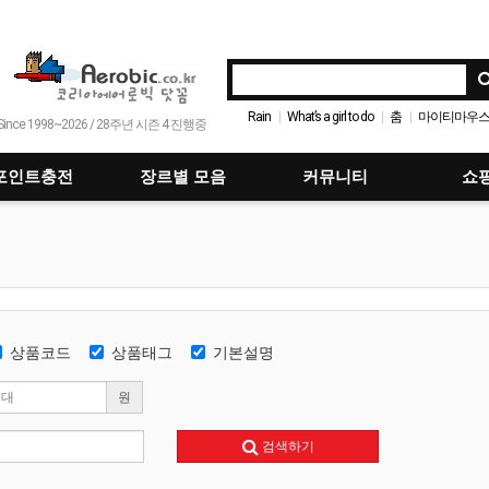
Rain
What’s a girl to do
춤
마이티마우
|
|
|
Since 1998~2026 / 28주년 시즌 4 진행중
바다의 왕자 Remix 편집곡
웻
화사
|
|
|
If I(이프 아이)
태양
코르티스
|
|
|
포인트충전
장르별 모음
커뮤니티
쇼
상품코드
상품태그
기본설명
원
검색하기