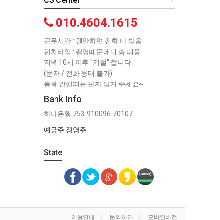
CS Center
+
010.4604.1615
근무시간 : 웬만하면 전화 다 받음-
런치타임 : 촬영때문에 대충 때움
저녁 10시 이후 "기절" 합니다
(문자 / 전화 응대 불가)
통화 안될때는 문자 남겨 주세요~
Bank Info
하나은행 753-910096-70107
예금주 정영주
State
이용안내
문의하기
모바일버전