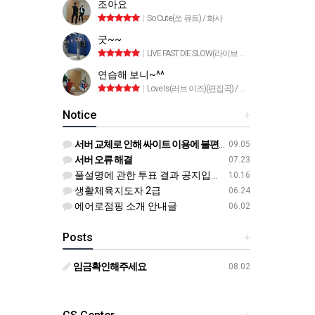
조아요
|
So Cute(쏘 큐트) / 화사
굿~~
|
LIVE FAST DIE SLOW(라이브 패스트 다이 슬로) / 태양
연습해 보니~^^
|
Love Is(러브 이즈)(편집곡) / 트라이앵글
Notice
+
서버 교체로 인해 싸이트 이용에 불편이 있었습니다
09.05
서버 오류 해결
07.23
풀설명에 관한 투표 결과 공지입니다^^
10.16
생활체육지도자 2급
06.24
에어로점핑 소개 안내글
06.02
Posts
+
임금확인해주세요
08.02