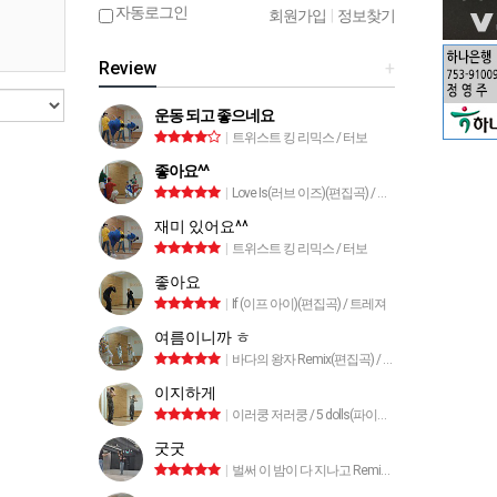
자동로그인
회원가입
|
정보찾기
Review
+
운동 되고 좋으네요
|
트위스트 킹 리믹스 / 터보
좋아요^^
|
Love Is(러브 이즈)(편집곡) / 트라이앵글
재미 있어요^^
|
트위스트 킹 리믹스 / 터보
좋아요
|
If (이프 아이)(편집곡) / 트레져
여름이니까 ㅎ
|
바다의 왕자 Remix(편집곡) / 박명수
이지하게
|
이러쿵 저러쿵 / 5 dolls(파이브돌스)
굿굿
|
벌써 이 밤이 다 지나고 Remix / 안혜지