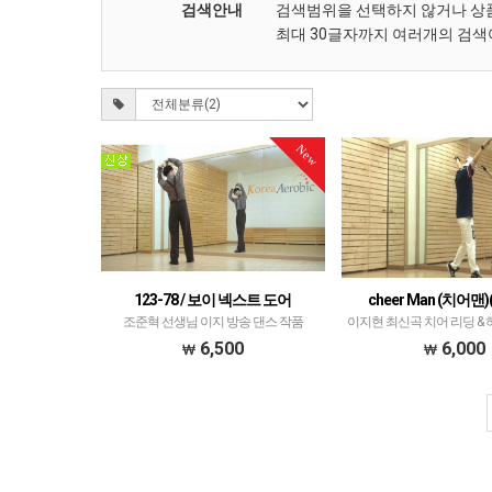
검색안내
검색범위을 선택하지 않거나 상
최대 30글자까지 여러개의 검색
New
123-78 / 보이 넥스트 도어
cheer Man (치어맨
조준혁 선생님 이지 방송 댄스 작품
이지현 최신곡 치어 리딩 &
어로빅 작품
6,500
6,000