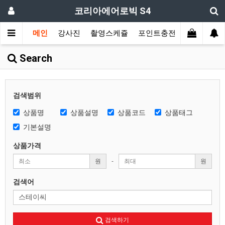
코리아에어로빅 S4
메인
강사진
촬영스케쥴
포인트충전
장르별 모
Search
검색범위
상품명
상품설명
상품코드
상품태그
기본설명
상품가격
원
-
원
검색어
검색하기