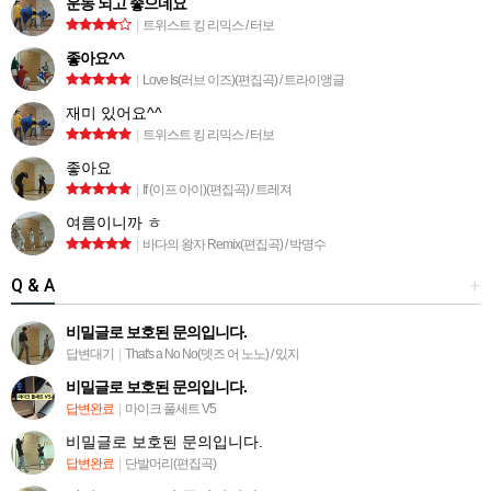
운동 되고 좋으네요
|
트위스트 킹 리믹스 / 터보
좋아요^^
|
Love Is(러브 이즈)(편집곡) / 트라이앵글
재미 있어요^^
|
트위스트 킹 리믹스 / 터보
좋아요
|
If (이프 아이)(편집곡) / 트레져
여름이니까 ㅎ
|
바다의 왕자 Remix(편집곡) / 박명수
Q & A
+
비밀글로 보호된 문의입니다.
답변대기
|
That's a No No(뎃즈 어 노노) / 있지
비밀글로 보호된 문의입니다.
답변완료
|
마이크 풀세트 V5
비밀글로 보호된 문의입니다.
답변완료
|
단발머리(편집곡)