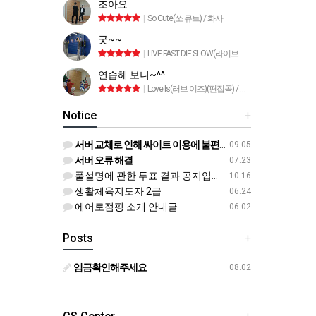
조아요
|
So Cute(쏘 큐트) / 화사
굿~~
|
LIVE FAST DIE SLOW(라이브 패스트 다이 슬로) / 태양
연습해 보니~^^
|
Love Is(러브 이즈)(편집곡) / 트라이앵글
Notice
+
서버 교체로 인해 싸이트 이용에 불편이 있었습니다
09.05
서버 오류 해결
07.23
풀설명에 관한 투표 결과 공지입니다^^
10.16
생활체육지도자 2급
06.24
에어로점핑 소개 안내글
06.02
Posts
+
임금확인해주세요
08.02