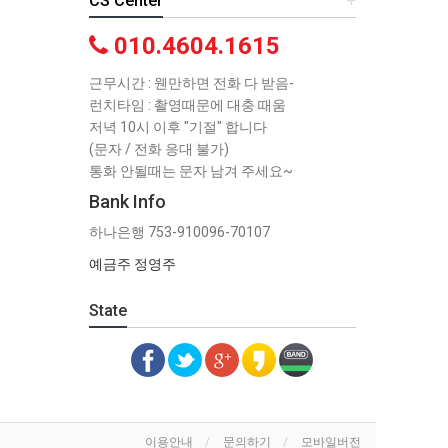
CS Center
+
010.4604.1615
근무시간 : 웬만하면 전화 다 받음-
런치타임 : 촬영때문에 대충 때움
저녁 10시 이후 "기절" 합니다
(문자 / 전화 응대 불가)
통화 안될때는 문자 남겨 주세요~
Bank Info
하나은행 753-910096-70107
예금주 정영주
State
이용안내
문의하기
모바일버전