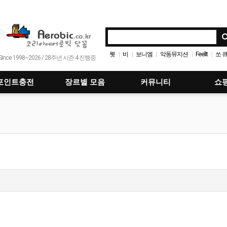
웻
비
보니엠
악동뮤지션
FeelIt
쏘 
|
|
|
|
|
Since 1998~2026 / 28주년 시즌 4 진행중
트레져
So Cute
가라 고 홈
아디오스
|
|
|
|
포인트충전
장르별 모음
커뮤니티
쇼