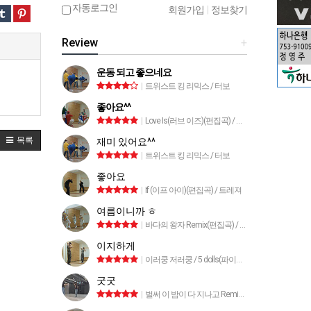
자동로그인
회원가입
|
정보찾기
Review
+
운동 되고 좋으네요
|
트위스트 킹 리믹스 / 터보
좋아요^^
|
Love Is(러브 이즈)(편집곡) / 트라이앵글
목록
재미 있어요^^
|
트위스트 킹 리믹스 / 터보
좋아요
|
If (이프 아이)(편집곡) / 트레져
여름이니까 ㅎ
|
바다의 왕자 Remix(편집곡) / 박명수
이지하게
|
이러쿵 저러쿵 / 5 dolls(파이브돌스)
굿굿
|
벌써 이 밤이 다 지나고 Remix / 안혜지