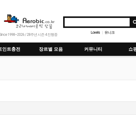
LoveIs
유니크
|
Since 1998~2026 / 28주년 시즌 4 진행중
LIVE FAST DIE SLOW(라이브 패스트 다이 슬로
|
오드투러브
피원하모니
레드레드
|
|
|
|
포인트충전
장르별 모음
커뮤니티
쇼
르세라핌
비
바다의 왕자 Remix 편집곡
|
|
|