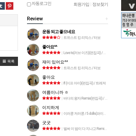
자동로그인
회원가입
|
정보찾기
Review
+
운동 되고 좋으네요
|
트위스트 킹 리믹스 / 터보
좋아요^^
|
Love Is(러브 이즈)(편집곡) / 트라이앵글
목록
재미 있어요^^
|
트위스트 킹 리믹스 / 터보
좋아요
|
If (이프 아이)(편집곡) / 트레져
여름이니까 ㅎ
|
바다의 왕자 Remix(편집곡) / 박명수
이지하게
|
이러쿵 저러쿵 / 5 dolls(파이브돌스)
굿굿
|
벌써 이 밤이 다 지나고 Remix / 안혜지