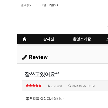
즐겨찾기
08월 08일(토)
강사진
촬영스케쥴
Review
잘쓰고있어요^^
난다날어
2025.07.27 19:12
좋은작품 항상감사합니다.