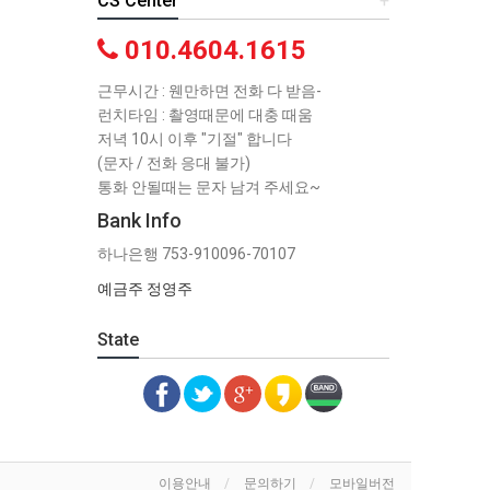
CS Center
+
010.4604.1615
근무시간 : 웬만하면 전화 다 받음-
런치타임 : 촬영때문에 대충 때움
저녁 10시 이후 "기절" 합니다
(문자 / 전화 응대 불가)
통화 안될때는 문자 남겨 주세요~
Bank Info
하나은행 753-910096-70107
예금주 정영주
State
이용안내
문의하기
모바일버전