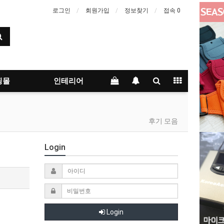
로그인
회원가입
정보찾기
접속 0
)
웻
핑몰
인테리어
후기 모음
Login
Login