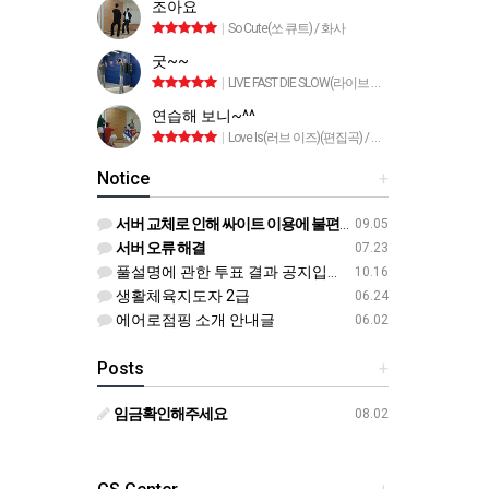
조아요
|
So Cute(쏘 큐트) / 화사
굿~~
|
LIVE FAST DIE SLOW(라이브 패스트 다이 슬로) / 태양
연습해 보니~^^
|
Love Is(러브 이즈)(편집곡) / 트라이앵글
Notice
+
서버 교체로 인해 싸이트 이용에 불편이 있었습니다
09.05
서버 오류 해결
07.23
풀설명에 관한 투표 결과 공지입니다^^
10.16
생활체육지도자 2급
06.24
에어로점핑 소개 안내글
06.02
Posts
+
임금확인해주세요
08.02