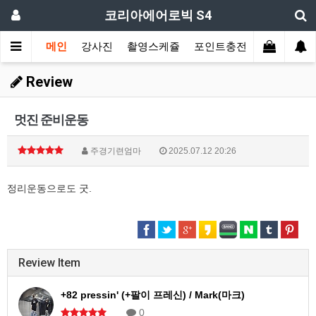
코리아에어로빅 S4
메인
강사진
촬영스케쥴
포인트충전
장르별 모
Review
멋진 준비운동
주경기련엄마
2025.07.12 20:26
정리운동으로도 굿.
Review Item
+82 pressin' (+팔이 프레신) / Mark(마크)
0