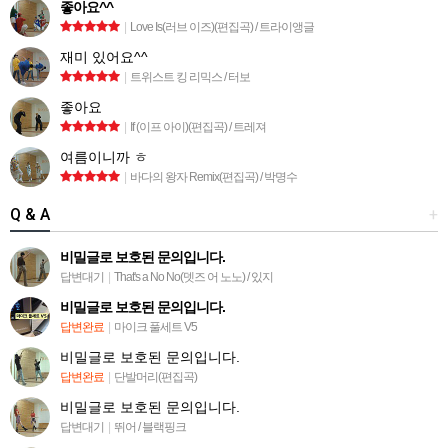
좋아요^^
|
Love Is(러브 이즈)(편집곡) / 트라이앵글
재미 있어요^^
|
트위스트 킹 리믹스 / 터보
좋아요
|
If (이프 아이)(편집곡) / 트레져
여름이니까 ㅎ
|
바다의 왕자 Remix(편집곡) / 박명수
Q & A
+
비밀글로 보호된 문의입니다.
답변대기
|
That's a No No(뎃즈 어 노노) / 있지
비밀글로 보호된 문의입니다.
답변완료
|
마이크 풀세트 V5
비밀글로 보호된 문의입니다.
답변완료
|
단발머리(편집곡)
비밀글로 보호된 문의입니다.
답변대기
|
뛰어 / 블랙핑크