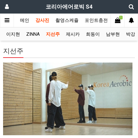
코리아에어로빅 S4
1
메인
강사진
촬영스케쥴
포인트충전
장르별 모
이지현
ZINNA
지선주
제시카
희동이
남부현
박강
지선주