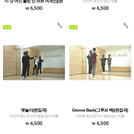
이 갓 어스 폴린 인 러브 어게인)(편
지선주 최신곡 댄스 작품
집곡)
6,500
6,500
지선주 팝 하이임팩트 & 이지 댄스 작품
New
New
뱃놀이(편집곡)
Groove Back(그루브 백)(편집곡)
지선주 최신곡 이지 방송 댄스 작품
지선주 최신곡 이지 방송 댄스 작품
6,500
6,500