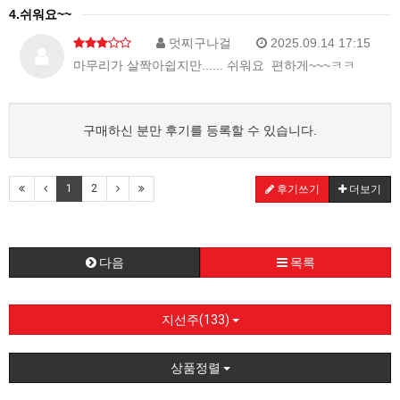
4.쉬워요~~
멋찌구나걸
2025.09.14 17:15
마무리가 살짝아쉽지만...... 쉬워요 편하게~~~ㅋㅋ
구매하신 분만 후기를 등록할 수 있습니다.
1
2
후기쓰기
더보기
다음
목록
지선주(133)
상품정렬