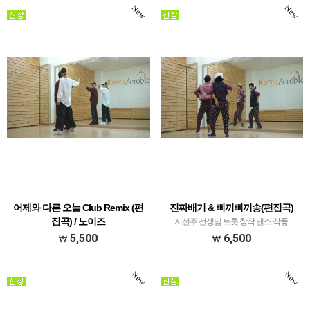
New
New
어제와 다른 오늘 Club Remix (편
진짜배기 & 삐끼삐끼송(편집곡)
집곡) / 노이즈
지선주 선생님 트롯 창작 댄스 작품
지선주 선생님 다이어트 & 몸풀이 댄스 작
5,500
6,500
품
New
New