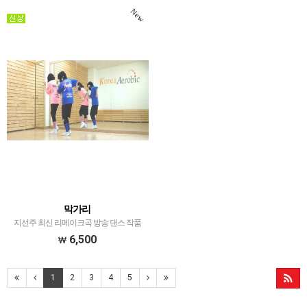
New
막가리
지선주 최신 리메이크곡 방송 댄스 작품
6,500
1
2
3
4
5