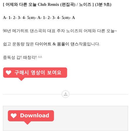
[
어제와 다른 오늘
Club Remix (
편집곡
) /
노이즈
] (3
분
9
초
)
A- 1- 2- 3- 4- 5
- A- 1- 2- 3- 4- 5
- A
(40)
(40)
90
년 메가히트 댄스곡의 대표 주자 노이즈의 어제와 다른 오늘
~
쉽고 운동량 많은
다이어트
&
몸풀이 댄스
작품입니다
.
중독성 갑
!
때창각
! ^^