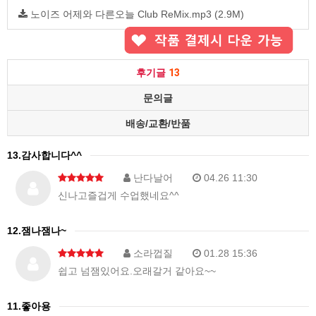
노이즈 어제와 다른오늘 Club ReMix.mp3 (2.9M)
후기글
13
문의글
배송/교환/반품
13.감사합니다^^
난다날어
04.26 11:30
신나고즐겁게 수업했네요^^
12.잼나잼나~
소라껍질
01.28 15:36
쉽고 넘잼있어요.오래갈거 같아요~~
11.좋아용