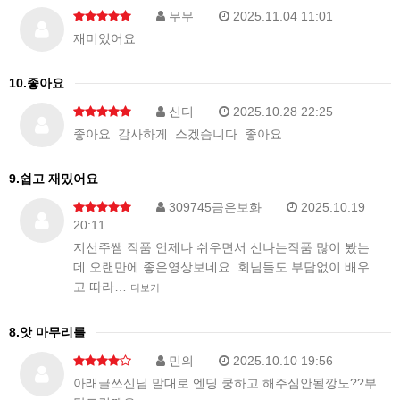
무무
2025.11.04 11:01
재미있어요
10.좋아요
신디
2025.10.28 22:25
좋아요 감사하게 스겠슴니다 좋아요
9.쉽고 재밌어요
309745금은보화
2025.10.19
20:11
지선주쌤 작품 언제나 쉬우면서 신나는작품 많이 봤는
데 오랜만에 좋은영상보네요. 회님들도 부담없이 배우
고 따라…
더보기
8.앗 마무리를
민의
2025.10.10 19:56
아래글쓰신님 말대로 엔딩 쿵하고 해주심안될깡노??부