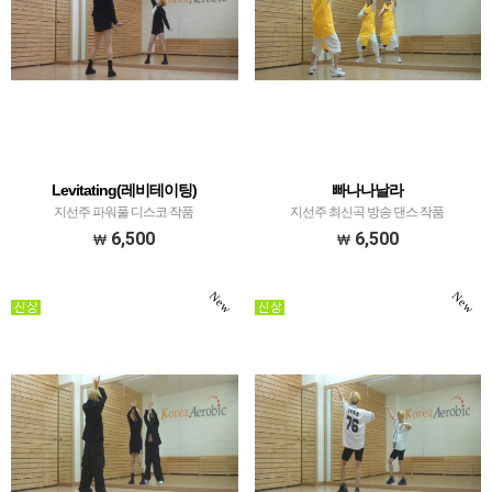
Levitating(레비테이팅)
빠나나날라
지선주 파워풀 디스코 작품
지선주 최신곡 방송 댄스 작품
6,500
6,500
New
New