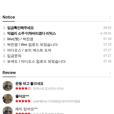
Notice
+
임금확인해주세요
08.02
막걸리 소주 미쳐버리겠다 리믹스
08.01
+1
Wet(웻) / 박진영
07.28
박진영 / Wet 업로드 되었습니다
07.28
아디오스 / 보이 넥스트 도어
07.27
입금문의
07.27
보넥도 / 아디오스 업로드 되었습니다
07.26
Review
+
운동 되고 좋으네요
|
트위스트 킹 리믹스 / 터보
좋아요^^
|
Love Is(러브 이즈)(편집곡) / 트라이앵글
재미 있어요^^
|
트위스트 킹 리믹스 / 터보