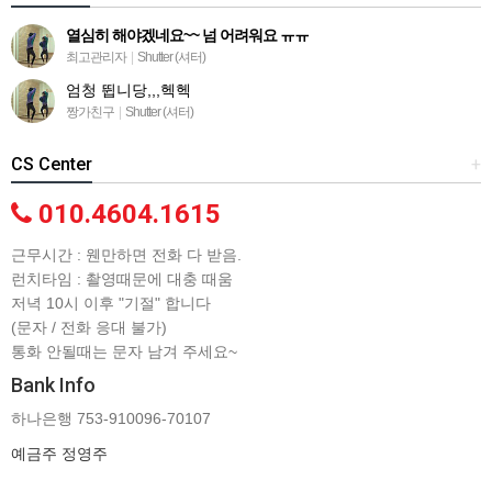
열심히 해야겠네요~~ 넘 어려워요 ㅠㅠ
최고관리자
|
Shutter (셔터)
엄청 뜁니당,,,헥헥
짱가친구
|
Shutter (셔터)
CS Center
+
010.4604.1615
근무시간 : 웬만하면 전화 다 받음.
런치타임 : 촬영때문에 대충 때움
저녁 10시 이후 "기절" 합니다
(문자 / 전화 응대 불가)
통화 안될때는 문자 남겨 주세요~
Bank Info
하나은행 753-910096-70107
예금주 정영주