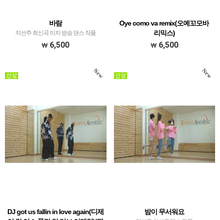
바람
Oye como va remix(오예꼬모바
리믹스)
지선주 최신곡 이지 방송 댄스 작품
지선주 라틴 창작 작품
6,500
6,500
New
New
DJ got us fallin in love again(디제
밤이 무서워요